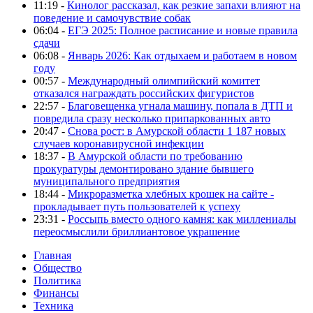
11:19 -
Кинолог рассказал, как резкие запахи влияют на
поведение и самочувствие собак
06:04 -
ЕГЭ 2025: Полное расписание и новые правила
сдачи
06:08 -
Январь 2026: Как отдыхаем и работаем в новом
году
00:57 -
Международный олимпийский комитет
отказался награждать российских фигуристов
22:57 -
Благовещенка угнала машину, попала в ДТП и
повредила сразу несколько припаркованных авто
20:47 -
Снова рост: в Амурской области 1 187 новых
случаев коронавирусной инфекции
18:37 -
В Амурской области по требованию
прокуратуры демонтировано здание бывшего
муниципального предприятия
18:44 -
Микроразметка хлебных крошек на сайте -
прокладывает путь пользователей к успеху
23:31 -
Россыпь вместо одного камня: как миллениалы
переосмыслили бриллиантовое украшение
Главная
Общество
Политика
Финансы
Техника