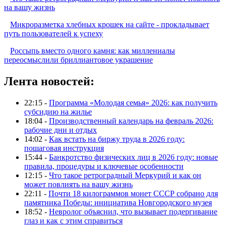
на вашу жизнь
Микроразметка хлебных крошек на сайте - прокладывает
путь пользователей к успеху
Россыпь вместо одного камня: как миллениалы
переосмыслили бриллиантовое украшение
Лента новостей:
22:15 -
Программа «Молодая семья» 2026: как получить
субсидию на жилье
18:04 -
Производственный календарь на февраль 2026:
рабочие дни и отдых
14:02 -
Как встать на биржу труда в 2026 году:
пошаговая инструкция
15:44 -
Банкротство физических лиц в 2026 году: новые
правила, процедуры и ключевые особенности
12:15 -
Что такое ретроградный Меркурий и как он
может повлиять на вашу жизнь
22:11 -
Почти 18 килограммов монет СССР собрано для
памятника Победы: инициатива Новгородского музея
18:52 -
Невролог объяснил, что вызывает подергивание
глаз и как с этим справиться