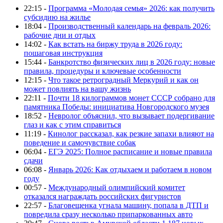
22:15 -
Программа «Молодая семья» 2026: как получить
субсидию на жилье
18:04 -
Производственный календарь на февраль 2026:
рабочие дни и отдых
14:02 -
Как встать на биржу труда в 2026 году:
пошаговая инструкция
15:44 -
Банкротство физических лиц в 2026 году: новые
правила, процедуры и ключевые особенности
12:15 -
Что такое ретроградный Меркурий и как он
может повлиять на вашу жизнь
22:11 -
Почти 18 килограммов монет СССР собрано для
памятника Победы: инициатива Новгородского музея
18:52 -
Невролог объяснил, что вызывает подергивание
глаз и как с этим справиться
11:19 -
Кинолог рассказал, как резкие запахи влияют на
поведение и самочувствие собак
06:04 -
ЕГЭ 2025: Полное расписание и новые правила
сдачи
06:08 -
Январь 2026: Как отдыхаем и работаем в новом
году
00:57 -
Международный олимпийский комитет
отказался награждать российских фигуристов
22:57 -
Благовещенка угнала машину, попала в ДТП и
повредила сразу несколько припаркованных авто