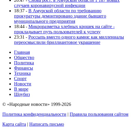
20:47 -
Снова рост: в Амурской области 1 187 новых
случаев коронавирусной инфекции
18:37 -
В Амурской области по требованию
прокуратуры демонтировано здание бывшего
муниципального предприятия
18:44 -
Микроразметка хлебных крошек на сайте -
прокладывает путь пользователей к успеху
23:31 -
Россыпь вместо одного камня: как миллениалы
переосмыслили бриллиантовое украшение
Главная
Общество
Политика
Финансы
Техника
Спорт
Новости
В мире
Шоубиз
© «Народные новости» 1999-2026
Политика конфиденциальности
|
Правила пользования сайтом
Карта сайта
|
Написать письмо