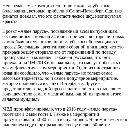
Непередаваемые эмоции испытали также зарубежные
болельщики, которые прибыли в Санкт-Петербург. Один из
фанатов поведал, что это фантастическое шоу, неописуемая
красота.
Проект «Алые паруса», посвященный всем выпускникам,
состоявшийся в ночь на 24 июня, привел в восторг не только
самих бывших учеников, но и зарубежных болельщиков и
прессу. Болельщик аргентинской сборной признался, что это
прекрасное шоу оторвало его от переживаний по поводу
проигрыша его команды. Также он рассказал, что они
приехали на ЧМ-2018 и не ожидали, что смогут побывать на
таком фантастическом мероприятии. Одно из иностранных
изданий сообщило, что «Алые паруса» не только самое
массовое торжество, но и самое популярное мероприятие,
которое проводится в Санкт-Петербурге. Другие
представители западной прессы написали, что в нынешнем
году шоу стало самым масштабным, одной из причин этого
является мундиаль.
МВД проинформировало, что в 2018 году «Алые паруса»
посетили 1,2 млн гостей. Также на мероприятии
присутствовали 50-80 тысяч выпускников. Напоминаем, что в
нынешнем году шоу праздновало еще и свое 50-летие.