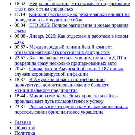
18:52 -
Невролог объяснил, что вызывает подергивание
глаз и как с этим справиться
11:19 -
Кинолог рассказал, как резкие запахи влияют на
поведение и самочувствие собак
06:04 -
ЕГЭ 2025: Полное расписание и новые правила
сдачи
06:08 -
Январь 2026: Как отдыхаем и работаем в новом
году
00:57 -
Международный олимпийский комитет
отказался награждать российских фигуристов
22:57 -
Благовещенка угнала машину, попала в ДТП и
повредила сразу несколько припаркованных авто
20:47 -
Снова рост: в Амурской области 1 187 новых
случаев коронавирусной инфекции
18:37 -
В Амурской области по требованию
прокуратуры демонтировано здание бывшего
муниципального предприятия
18:44 -
Микроразметка хлебных крошек на сайте -
прокладывает путь пользователей к успеху
23:31 -
Россыпь вместо одного камня: как миллениалы
переосмыслили бриллиантовое украшение
Главная
Общество
Политика