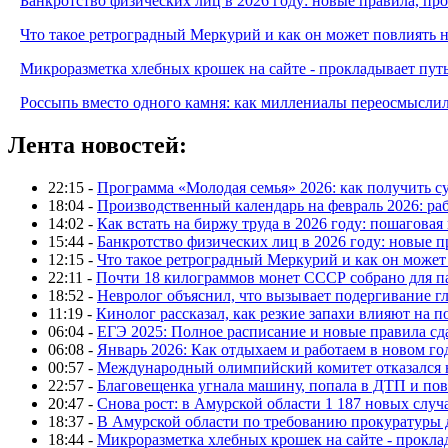
Банкротство физических лиц в 2026 году: новые правила, п
Что такое ретроградный Меркурий и как он может повлиять 
Микроразметка хлебных крошек на сайте - прокладывает путь
Россыпь вместо одного камня: как миллениалы переосмысли
Лента новостей:
22:15 -
Программа «Молодая семья» 2026: как получить с
18:04 -
Производственный календарь на февраль 2026: ра
14:02 -
Как встать на биржу труда в 2026 году: пошаговая
15:44 -
Банкротство физических лиц в 2026 году: новые 
12:15 -
Что такое ретроградный Меркурий и как он может
22:11 -
Почти 18 килограммов монет СССР собрано для п
18:52 -
Невролог объяснил, что вызывает подергивание гла
11:19 -
Кинолог рассказал, как резкие запахи влияют на п
06:04 -
ЕГЭ 2025: Полное расписание и новые правила сд
06:08 -
Январь 2026: Как отдыхаем и работаем в новом го
00:57 -
Международный олимпийский комитет отказался 
22:57 -
Благовещенка угнала машину, попала в ДТП и пов
20:47 -
Снова рост: в Амурской области 1 187 новых слу
18:37 -
В Амурской области по требованию прокуратуры
18:44 -
Микроразметка хлебных крошек на сайте - проклад