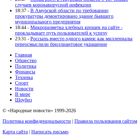
случаев коронавирусной инфекции
18:37 -
В Амурской области по требованию
прокуратуры демонтировано здание бывшего
муниципального предприятия
18:44 -
Микроразметка хлебных крошек на сайте -
прокладывает путь пользователей к успеху
23:31 -
Россыпь вместо одного камня: как миллениалы
переосмыслили бриллиантовое украшение
Главная
Общество
Политика
Финансы
Техника
Спорт
Новости
В мире
Шоубиз
© «Народные новости» 1999-2026
Политика конфиденциальности
|
Правила пользования сайтом
Карта сайта
|
Написать письмо