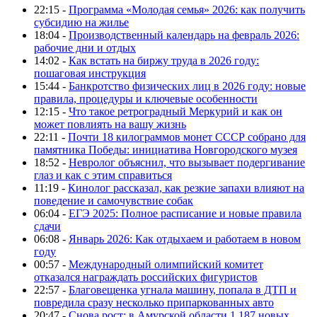
22:15 -
Программа «Молодая семья» 2026: как получить
субсидию на жилье
18:04 -
Производственный календарь на февраль 2026:
рабочие дни и отдых
14:02 -
Как встать на биржу труда в 2026 году:
пошаговая инструкция
15:44 -
Банкротство физических лиц в 2026 году: новые
правила, процедуры и ключевые особенности
12:15 -
Что такое ретроградный Меркурий и как он
может повлиять на вашу жизнь
22:11 -
Почти 18 килограммов монет СССР собрано для
памятника Победы: инициатива Новгородского музея
18:52 -
Невролог объяснил, что вызывает подергивание
глаз и как с этим справиться
11:19 -
Кинолог рассказал, как резкие запахи влияют на
поведение и самочувствие собак
06:04 -
ЕГЭ 2025: Полное расписание и новые правила
сдачи
06:08 -
Январь 2026: Как отдыхаем и работаем в новом
году
00:57 -
Международный олимпийский комитет
отказался награждать российских фигуристов
22:57 -
Благовещенка угнала машину, попала в ДТП и
повредила сразу несколько припаркованных авто
20:47 -
Снова рост: в Амурской области 1 187 новых