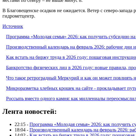
местами по северу – не выше минус 8.
В Благовещенске осадков не ожидается. Ветер с северо-запада 
гидрометцентр.
Источник
Программа «Молодая семья» 2026: как получить субсидию на
Производственный календарь на февраль 2026: рабочие дни 
Как встать на биржу труда в 2026 году: пошаговая инструкци
Банкротство физических лиц в 2026 году: новые правила, п
Что такое ретроградный Меркурий и как он может повлиять 
Микроразметка хлебных крошек на сайте - прокладывает путь
Россыпь вместо одного камня: как миллениалы переосмысли
Лента новостей:
22:15 -
Программа «Молодая семья» 2026: как получить с
18:04 -
Производственный календарь на февраль 2026: ра
14:02 -
Как встать на биржу труда в 2026 году: пошаговая