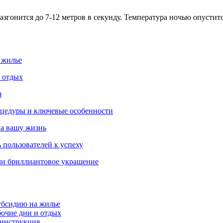
разгонится до 7-12 метров в секунду. Температура ночью опусти
 жилье
и отдых
я
роцедуры и ключевые особенности
на вашу жизнь
 пользователей к успеху
ли бриллиантовое украшение
убсидию на жилье
бочие дни и отдых
 инструкция