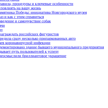
правила, процедуры и ключевые особенности
 повлиять на вашу жизнь
амятника Победы: инициатива Новгородского музея
з и как с этим справиться
оведение и самочувствие собак
ачи
ду
награждать российских фигуристов
редила сразу несколько припаркованных авто
чаев коронавирусной инфекции
 демонтировано здание бывшего муниципального предприятия
ывает путь пользователей к успеху
ереосмыслили бриллиантовое украшение