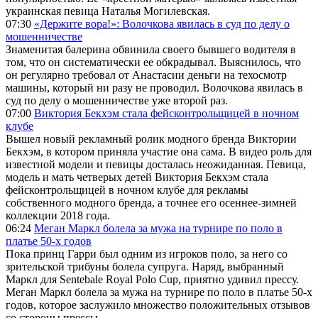
украинская певица Наталья Могилевская.
07:30
«Держите вора!»: Волочкова явилась в суд по делу о
мошенничестве
Знаменитая балерина обвинила своего бывшего водителя в
том, что он систематически ее обкрадывал. Выяснилось, что
он регулярно требовал от Анастасии деньги на техосмотр
машины, который ни разу не проводил. Волочкова явилась в
суд по делу о мошенничестве уже второй раз.
07:00
Виктория Бекхэм стала фейсконтрольщицей в ночном
клубе
Вышел новый рекламный ролик модного бренда Виктории
Бекхэм, в котором приняла участие она сама. В видео роль для
известной модели и певицы досталась неожиданная. Певица,
модель и мать четверых детей Виктория Бекхэм стала
фейсконтрольщицей в ночном клубе для рекламы
собственного модного бренда, а точнее его осеннее-зимней
коллекции 2018 года.
06:24
Меган Маркл болела за мужа на турнире по поло в
платье 50-х годов
Пока принц Гарри был одним из игроков поло, за него со
зрительской трибуны болела супруга. Наряд, выбранный
Маркл для Sentebale Royal Polo Cup, приятно удивил прессу.
Меган Маркл болела за мужа на турнире по поло в платье 50-х
годов, которое заслужило множество положительных отзывов
со стороны прессы.