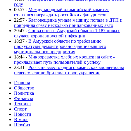
году
00:57 -
Международный олимпийский комитет
отказался награждать российских фигуристов
22:57 -
Благовещенка угнала машину, попала в ДТП и
повредила сразу несколько припаркованных авто
20:47 -
Снова рост: в Амурской области 1 187 новых
случаев коронавирусной инфекции
18:37 -
В Амурской области по требованию
прокуратуры демонтировано здание бывшего
муниципального предприятия
18:44 -
Микроразметка хлебных крошек на сайте -
прокладывает путь пользователей к успеху
23:31 -
Россыпь вместо одного камня: как миллениалы
переосмыслили бриллиантовое украшение
Главная
Общество
Политика
Финансы
Техника
Спорт
Новости
В мире
Шоубиз