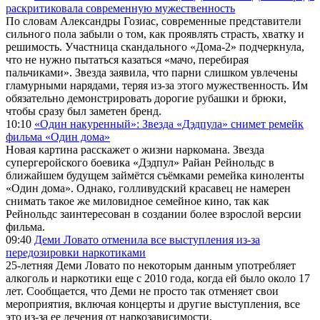
раскритиковала современную мужественность
По словам Александры Гозиас, современные представители
сильного пола забыли о том, как проявлять страсть, хватку и
решимость. Участница скандального «Дома-2» подчеркнула,
что не нужно пытаться казаться «мачо, перебирая
пальчиками». Звезда заявила, что парни слишком увлечены
гламурными нарядами, теряя из-за этого мужественность. Им
обязательно демонстрировать дорогие рубашки и брюки,
чтобы сразу был заметен бренд.
10:10
«Один накуренный»: Звезда «Дэдпула» снимет ремейк
фильма «Один дома»
Новая картина расскажет о жизни наркомана. Звезда
супергеройского боевика «Дэдпул» Райан Рейнольдс в
ближайшем будущем займётся съёмками ремейка киноленты
«Один дома». Однако, голливудский красавец не намерен
снимать такое же миловидное семейное кино, так как
Рейнольдс заинтересован в создании более взрослой версии
фильма.
09:40
Деми Ловато отменила все выступления из-за
передозировки наркотиками
25-летняя Деми Ловато по некоторым данным употребляет
алкоголь и наркотики еще с 2010 года, когда ей было около 17
лет. Сообщается, что Деми не просто так отменяет свои
мероприятия, включая концерты и другие выступления, все
это из-за ее лечения от наркозависимости.