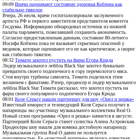
09:09
Врачи оценивают состояние здоровья Кобзона как
стабильно тяжелое
Вчера, 26 июля, врачи госпитализировали заслуженного
артиста РФ и первого заместителя представителя комитета
Госдумы. Информацию обнародовал источник из нижней
палаты парламента, пожелавший сохранить анонимность.
Согласно предоставленным данным, состояние 80-летнего
Иосифа Кобзона пока не вызывает серьезных опасений у
медиков, которые оценивают его не как критическое, а скорее
как стабильно тяжелое.
08:32
Тимати захотел пустить на фарш Егора Крида
Лидер музыкального лейбла Black Star захотел буквально
превратить своего подопечного в гору перемолотого мяса.
Стоя внутри турбины самолета, Тимати поделился этим
желанием с фанатами. Рэпер, продюсер и лидер музыкального
лейбла Black Star Тимати рассказал, что захотел пустить на
фарш своего популярного подопечного Егора Крида.
08:01
Коле Серьге нашли партнершу для шоу «Орел и решка»
Известный юморист и телеведущий Коля Серьга получит в
напарницы экс-участницу музыкального коллектива Real O.
Новый сезон программы «Орел и решка» начнется в августе.
Партнершей Коли Серьги станет солистка Алина Астровская.
Продюсеры шоу нашли для комика достойную напарницу.
Музыкальная группа Real O давно не пользуется
популярностью. Ее «крестной матерью» являлась известная