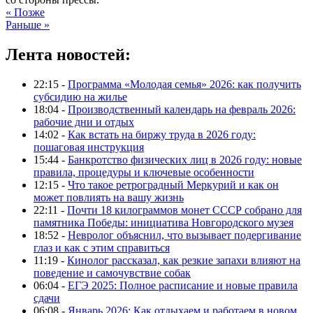
« Позже
Раньше »
Лента новостей:
22:15 -
Программа «Молодая семья» 2026: как получить
субсидию на жилье
18:04 -
Производственный календарь на февраль 2026:
рабочие дни и отдых
14:02 -
Как встать на биржу труда в 2026 году:
пошаговая инструкция
15:44 -
Банкротство физических лиц в 2026 году: новые
правила, процедуры и ключевые особенности
12:15 -
Что такое ретроградный Меркурий и как он
может повлиять на вашу жизнь
22:11 -
Почти 18 килограммов монет СССР собрано для
памятника Победы: инициатива Новгородского музея
18:52 -
Невролог объяснил, что вызывает подергивание
глаз и как с этим справиться
11:19 -
Кинолог рассказал, как резкие запахи влияют на
поведение и самочувствие собак
06:04 -
ЕГЭ 2025: Полное расписание и новые правила
сдачи
06:08 -
Январь 2026: Как отдыхаем и работаем в новом