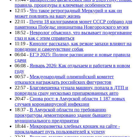
правила, процедуры и ключевые особенности
12:15 -
Что такое ретроградный Меркурий и как он
может повлиять на вашу жизнь
22:11 -
Почти 18 килограммов монет СССР собрано для
памятника Победы: инициатива Новгородского музея
18:52 -
Невролог объяснил, что вызывает подергивание
глаз и как с этим справиться
11:19 -
Кинолог рассказал, как резкие запахи влияют на
поведение и самочувствие собак
06:04 -
ЕГЭ 2025: Полное расписание и новые правила
сдачи
06:08 -
Январь 2026: Как отдыхаем и работаем в новом
году
00:57 -
Международный олимпийский комитет
отказался награждать российских фигуристов
22:57 -
Благовещенка угнала машину, попала в ДТП и
повредила сразу несколько припаркованных авто
20:47 -
Снова рост: в Амурской области 1 187 новых
случаев коронавирусной инфекции
18:37 -
В Амурской области по требованию
прокуратуры демонтировано здание бывшего
муниципального предприятия
18:44 -
Микроразметка хлебных крошек на сайте -
прокладывает путь пользователей к успеху