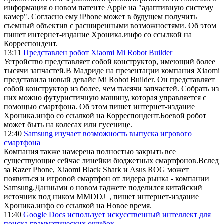
информация о новом патенте Apple на "адаптивную систему
камер". Согласно ему iPhone может в будущем получить
съемный объектив с расширенными возможностями. Об этом
пишет интернет-издание Хроника.инфо со ссылкой на
Корреспондент.
13:11
Представлен робот Xiaomi Mi Robot Builder
Устройство представляет собой конструктор, имеющий более
тысячи запчастей.В Мадриде на презентации компания Xiaomi
представила новый девайс Mi Robot Builder. Он представляет
собой конструктор из более, чем тысячи запчастей. Собрать из
них можно футуристичную машину, которая управляется с
помощью смартфона. Об этом пишет интернет-издание
Хроника.инфо со ссылкой на Корреспондент.Боевой робот
может быть на колесах или гусенице.
12:40
Samsung изучает возможность выпуска игрового
смартфона
Компания также намерена полностью закрыть все
существующие сейчас линейки бюджетных смартфонов.Вслед
за Razer Phone, Xiaomi Black Shark и Asus ROG может
появиться и игровой смартфон от лидера рынка - компании
Samsung.Данными о новом гаджете поделился китайский
источник под ником MMDDJ_, пишет интернет-издание
Хроника.инфо со ссылкой на Новое время.
11:40
Google Docs использует искусственный интеллект для
поиска грамматических ошибок