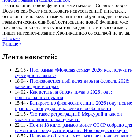
Тестирование новой функции уже началось.Сервис Google
Docs теперь будет использовать искусственный интеллект,
основанный на механизме машинного обучения, для поиска
грамматических ошибок.Тестирование новой функции уже
началось, пока она доступна только для английского языка,
пишет интернет-издание Хроника.инфо со ссылкой на nv.ua.
« Позже
Раньше »
Лента новостей:
22:15 -
Программа «Молодая семья» 2026: как получить
субсидию на жилье
18:04 -
Производственный календарь на февраль 2026:
рабочие дни и отдых
14:02 -
Как встать на биржу труда в 2026 году:
пошаговая инструкция
15:44 -
Банкротство физических лиц в 2026 году: новые
правила, процедуры и ключевые особенности
12:15 -
Что такое ретроградный Меркурий и как он
может повлиять на вашу жизнь
22:11 -
Почти 18 килограммов монет СССР собрано для
памятника Победы: инициатива Новгородского музея
18:52 -
Невролог объяснил, что вызывает подергивание