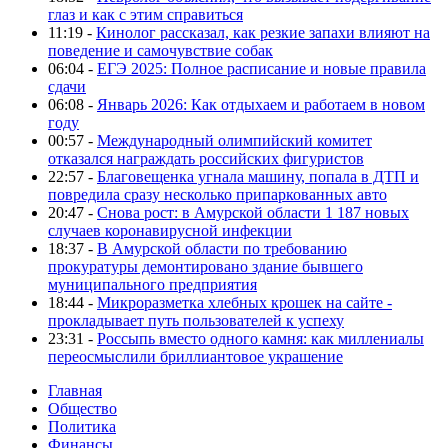
глаз и как с этим справиться
11:19 -
Кинолог рассказал, как резкие запахи влияют на
поведение и самочувствие собак
06:04 -
ЕГЭ 2025: Полное расписание и новые правила
сдачи
06:08 -
Январь 2026: Как отдыхаем и работаем в новом
году
00:57 -
Международный олимпийский комитет
отказался награждать российских фигуристов
22:57 -
Благовещенка угнала машину, попала в ДТП и
повредила сразу несколько припаркованных авто
20:47 -
Снова рост: в Амурской области 1 187 новых
случаев коронавирусной инфекции
18:37 -
В Амурской области по требованию
прокуратуры демонтировано здание бывшего
муниципального предприятия
18:44 -
Микроразметка хлебных крошек на сайте -
прокладывает путь пользователей к успеху
23:31 -
Россыпь вместо одного камня: как миллениалы
переосмыслили бриллиантовое украшение
Главная
Общество
Политика
Финансы