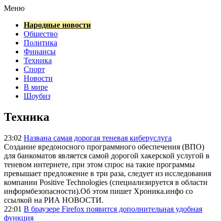
Меню
Народные новости
Общество
Политика
Финансы
Техника
Спорт
Новости
В мире
Шоубиз
Техника
23:02
Названа самая дорогая теневая киберуслуга
Создание вредоносного программного обеспечения (ВПО)
для банкоматов является самой дорогой хакерской услугой в
теневом интернете, при этом спрос на такие программы
превышает предложение в три раза, следует из исследования
компании Positive Technologies (специализируется в области
информбезопасности).Об этом пишет Хроника.инфо со
ссылкой на РИА НОВОСТИ.
22:01
В браузере Firefox появится дополнительная удобная
функция