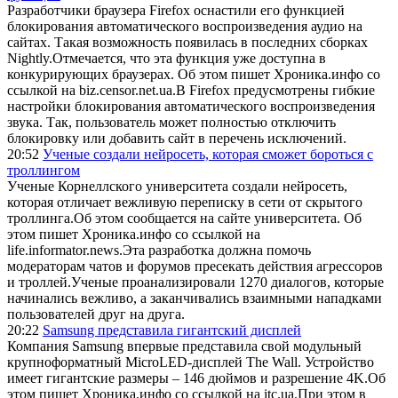
Разработчики браузера Firefox оснастили его функцией
блокирования автоматического воспроизведения аудио на
сайтах. Такая возможность появилась в последних сборках
Nightly.Отмечается, что эта функция уже доступна в
конкурирующих браузерах. Об этом пишет Хроника.инфо со
ссылкой на biz.censor.net.ua.В Firefox предусмотрены гибкие
настройки блокирования автоматического воспроизведения
звука. Так, пользователь может полностью отключить
блокировку или добавить сайт в перечень исключений.
20:52
Ученые создали нейросеть, которая сможет бороться с
троллингом
Ученые Корнеллского университета создали нейросеть,
которая отличает вежливую переписку в сети от скрытого
троллинга.Об этом сообщается на сайте университета. Об
этом пишет Хроника.инфо со ссылкой на
life.informator.news.Эта разработка должна помочь
модераторам чатов и форумов пресекать действия агрессоров
и троллей.Ученые проанализировали 1270 диалогов, которые
начинались вежливо, а заканчивались взаимными нападками
пользователей друг на друга.
20:22
Samsung представила гигантский дисплей
Компания Samsung впервые представила свой модульный
крупноформатный MicroLED-дисплей The Wall. Устройство
имеет гигантские размеры – 146 дюймов и разрешение 4K.Об
этом пишет Хроника.инфо со ссылкой на itc.ua.При этом в