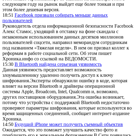
следующем году на рынок выйдет еще более тонкая и при
этом более дешевая версия.
18:51
Facebook призвали собирать меньше данных
пользователей
Руководитель отдела информационной безопасности Facebook
Алекс Стамос, уходящий в отставку на фоне скандала с
незаконным использованием данных десятков миллионов
пользователей соцсети, направил меморандум сотрудникам
под названием «Тяжелая неделя». В нем он призвал коллег к
реформам в работе социальной сети. Об этом пишет
Хроника.инфо со ссылкой на ВЕДОМОСТИ.
15:30
В Bluetooth найдена серьезная уязвимость
Данная уязвимость предоставляет возможность
злоумышленнику удаленно получить доступ к ключу
шифрования.Эксперты обнаружили ошибку в коде, которая
влияет на версии Bluetooth и драйверы операционной
системы Apple, Broadcom, Intel, Qualcomm и, возможно,
других поставщиков оборудования.Эта ошибка возникает,
потому что устройства с поддержкой Bluetooth недостаточно
проверяют параметры шифрования, которые используются во
время защищенных соединений, сообщает интернет-издание
Хроника.
14:50
Будущий iPhone может получить съемный объектив
Ожидается, что это поможет улучшить качество фото и
приблизить его к зеркальным фотокамерам.В Сети появилась